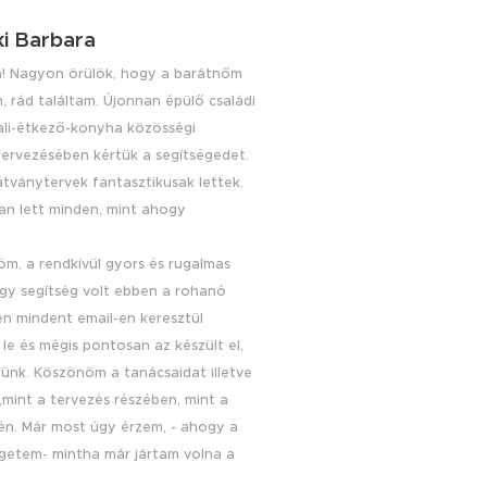
i Barbara
! Nagyon örülök, hogy a barátnőm
, rád találtam. Újonnan épülő családi
ali-étkező-konyha közösségi
ervezésében kértük a segítségedet.
látványtervek fantasztikusak lettek.
n lett minden, mint ahogy
.
m, a rendkívül gyors és rugalmas
gy segítség volt ebben a rohanó
zen mindent email-en keresztül
le és mégis pontosan az készült el,
tünk. Köszönöm a tanácsaidat illetve
 ,mint a tervezés részében, mint a
én. Már most úgy érzem, - ahogy a
getem- mintha már jártam volna a