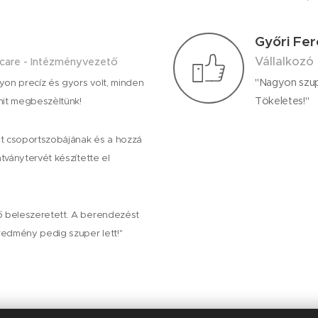
Győri Fe
Vállalkozó
care - Intézményvezető
"Nagyon szup
on precíz és gyors volt, minden
Tökeletes!"
amit megbeszèltünk!
t csoportszobájának és a hozzá
átványtervét készítette el
ő beleszeretett. A berendezést
eredmény pedig szuper lett!"