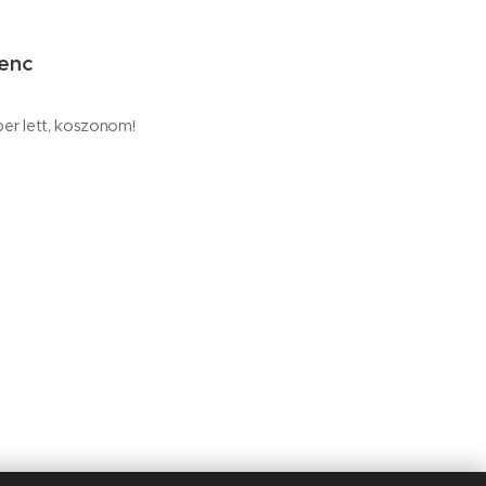
renc
er lett, koszonom!