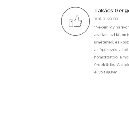
Takács Gerg
Vállalkozó
"Nekem így nagyon t
akartam azt látom 
ismételten, és kös
az építkezés, a héte
homlokzatból a mol
érdeklődés. Akine
el volt ájulva"