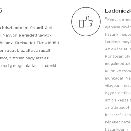
ő
Ladoniczk
"
Kedves Anna
ajánlása révén
etszik minden, és amit látni
házunk, napp
is. Nagyon elégedett vagyok
tereinek megt
zönöm a türelmedet. Elkezdődött
Az elkészült 
n rakjuk ki az általad rajzolt
Pontosan olya
inot, biztosan nagy lesz az
megálmodtuk
k eddig megmutattam mindenki
Külön köszönö
munkádat. Na
világban, his
egyeztettünk 
amit elképzel
az ötleteidet
beszerzés ter
képeket néze
házunkban:)"