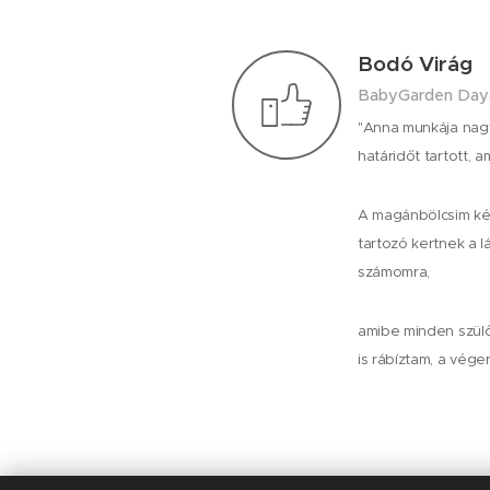
Bodó Virág
BabyGarden Day
"Anna munkája nagy
határidőt tartott, 
A magánbölcsim ké
tartozó kertnek a l
számomra,
amibe minden szül
is rábíztam, a vég