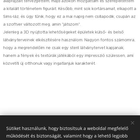
alaprajzait tervezgettem, majd azokon mozgattam és szerepeltettem
a kitalált történetem figuráit. Később, mint sok kortársamat, elkapott a
Sims-láz, és úgy tűnik, hogy ez a mai napig nem csillapodik, csupán az
a szoftver változott meg, amin "játszom".
Jelenleg a 3D nyújtotta lehetőségeket épületek külső- és belső
látványterveinek elkészítésére használom. Nagyon fontos számomra,
hogy a megrendelőim ne csak egy steril látványtervet kapjanak,
hanem a fények és textúrák játékából egy impresszió szülessen, ami
közvetíti új otthonuk vagy ingatlanjuk karakterét.
Sütiket használunk, hogy biztosítsuk a weboldal megfelelő
működését és biztonságát, valamint hogy a lehető legjobb