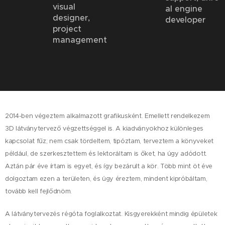
visual
al engine
designer,
developer
project
management
2014-ben végeztem alkalmazott grafikusként. Emellett rendelkezem
3D látványtervező végzettséggel is. A kiadványokhoz különleges
kapcsolat fűz; nem csak tördeltem, tipóztam, terveztem a könyveket
például, de szerkesztettem és lektoráltam is őket, ha úgy adódott.
Aztán pár éve írtam is egyet, és így bezárult a kör. Több mint öt éve
dolgoztam ezen a területen, és úgy éreztem, mindent kipróbáltam,
tovább kell fejlődnöm.
A látványtervezés régóta foglalkoztat. Kisgyerekként mindig épületek