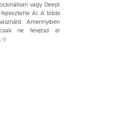
opcionálisan vagy Deepl
ejlesztette AI. A többi
használd. Amennyiben
 csak ne felejtsd el
;-)