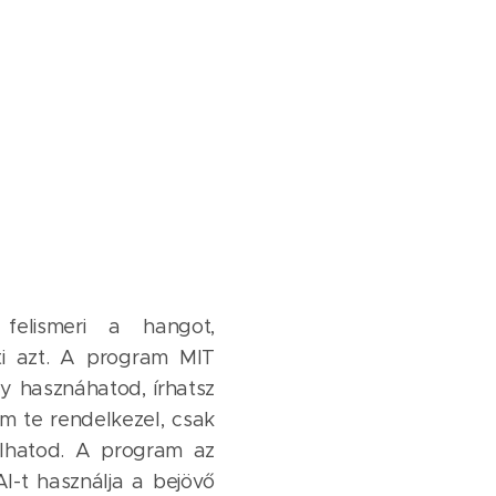
elismeri a hangot,
őzíti azt. A program MIT
ogy hasznáhatod, írhatsz
m te rendelkezel, csak
álhatod. A program az
AI-t használja a bejövő