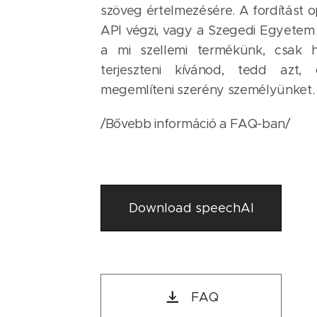
szöveg értelmezésére. A fordítást 
API végzi, vagy a Szegedi Egyetem f
a mi szellemi termékünk, csak 
terjeszteni kívánod, tedd azt,
megemlíteni szerény személyünket. 
/Bővebb információ a FAQ-ban/
Download speechAI
FAQ