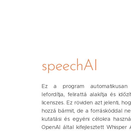
speechAI
Ez a program automatikusan f
lefordítja, felirattá alakítja és id
licenszes. Ez röviden azt jelenti, h
hozzá bármit, de a forráskóddal ne
kutatási és egyéni célokra haszn
OpenAI által kifejlesztett Whisper 